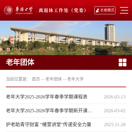
长者模式
老年团体
当前位置是：
首页
--
老年团体
--
老年大学
老年大学2025-2026学年春季学期课程表
2026-03-13
老年大学2025-2026学年春季学期新开课程报名启事
2026-03-02
护老助青守财富 “椿萱讲堂”传递安全力量
2025-11-28