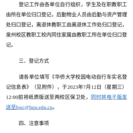
登记工作由各单位自行组织，学生及在职教职工
由所在单位归口登记，后勤物业人员由后勤与资产管理
处归口登记，离退休教职工由离退休工作处归口登记，
泉州校区教职工校内同住家属由教职工所在单位归口登
记。
三、登记方式
请各单位填写《华侨大学校园电动自行车实名登
记信息表》（见附件），于
2023
年
7月12日（星期三）
1
2
:0
0
前将纸质版送至两校区保卫处，
同时将电子版发
送至
bwc
@hqu.edu.cn
。
四、注意事项