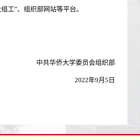
大组工”、组织部
网站
等平台。
中共华侨
大学
委员会
组织部
2022
年
9
月
5
日