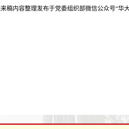
据来稿内容
整理
发布于党委组织部微信公众号
“华