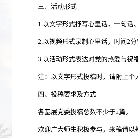
三、
活动形式
1.以
文字形式
抒写心里话
，
一句话
2.以
视频形式
录制心里话
，时间
2分
3.
以活动形式表达
对党的
热爱
与
祝
注
：以文字形式投稿时，请附上个
四
、
投稿
要求
及方式
各基层党委投稿总数不少于
2篇。
欢迎
广大师生积极参与，
来稿请以