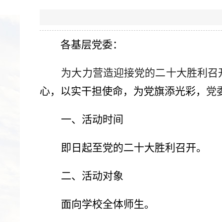
各基层
党委：
为大力营造迎接党的二十大胜利召
心，以实干担使命，为党旗添光彩，
党
一
、
活动
时间
即日起
至
党的
二十大
胜利
召开。
二
、
活动
对象
面向学校全体
师生
。