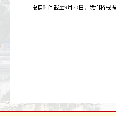
投稿时间
截至
9月
20
日
，
我们将根