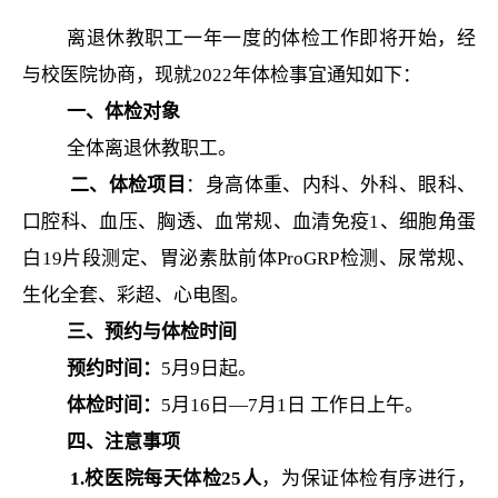
离退休教职工一年一度的体检工作即将开始，经
与校医院协商，现就
2022
年体检事宜通知如下：
一、体检对象
全体离退休教职工。
二、体检项目
：身高体重、内科、外科、眼科、
口腔科、
血压、胸透、血常规、血清免疫
1
、细胞角蛋
白
19
片段测定、胃泌素肽前体
ProGRP
检测、尿常规、
生化全套、彩超、心电图。
三、预约与体检时间
预约时间：
5
月
9
日起。
体检时间：
5
月
16
日—
7
月
1
日 工作日上午。
四、注意事项
1.
校医院每天体检
25
人
，为保证体检有序进行，