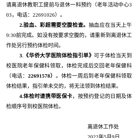
请离退休教职工提前与退休一科预约（老年活动中心
3
03
，电话：
22691026
）。
2.
验血、彩超需要空腹检查。
抽血应在当天上午
9:30
前完成。如没有按要求空腹的，请重新到离退休工
作处另行预约体检时间。
3
.
《华侨大学医院体检指引单》
可于体检当天到
校医院老年保健科领取，体检完成后交回老年保健科
（电话：
22691578
）
。体检一周后到老年保健科领取
体检结果，指引单未交的，将无法领到体检结果。
4.
体检时请携带医保卡
，按预约登记的日期及体
检顺序号到校医院体检。
离退休工作处
2022
年
5
月
9
日