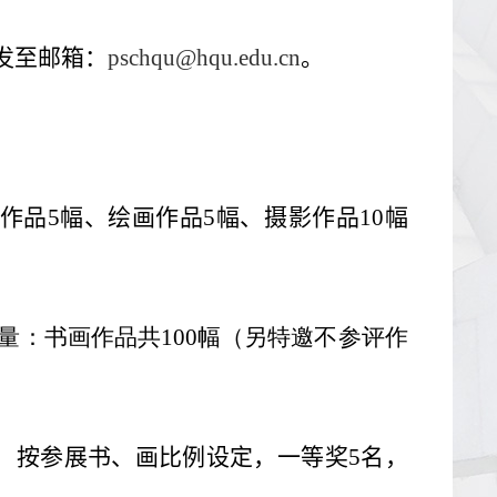
发至邮箱：
pschqu@hqu.edu.cn
。
作品
5
幅、绘画作品
5
幅、摄影作品
10
幅
量：书画作品共
100
幅（另特邀不参评作
：按参展书、画比例设定，一等奖
5
名，