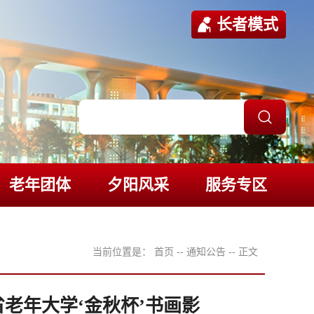
长者模式
老年团体
夕阳风采
服务专区
当前位置是：
首页
--
通知公告
--
正文
老年大学‘金秋杯’书画影