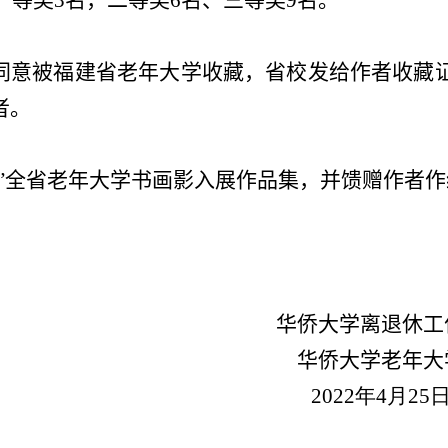
一等奖
3
名，二等奖
6
名、三等奖
9
名。
同意被福建省老年大学收藏，省校发给作者收藏
者。
”全省老年大学书画影入展作品集，并馈赠作者
华侨大学离退休工
华侨大学老年大
2022年
4
月
25