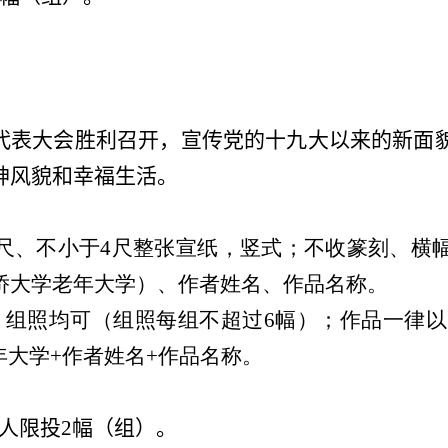
代表大会胜利召开，宣传党的十九大以来的新面
神风貌和幸福生活。
尺、不小于
4
尺整张宣纸，竖式；不收篆刻、横
侨大学老年大学）、作者姓名、作品名称。
、组照均可（组照每组不超过
6
幅）；作品一律以
年大学
+
作者姓名
+
作品名称。
人限投
2
幅（组）。